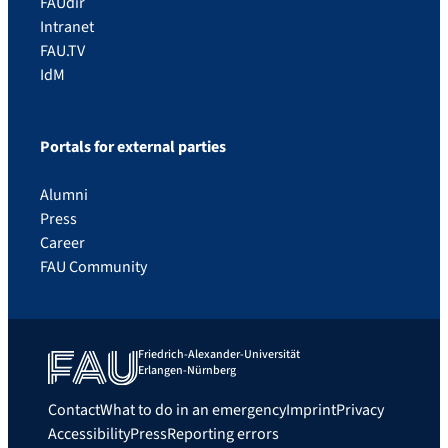
FAUdir
Intranet
FAU.TV
IdM
Portals for external parties
Alumni
Press
Career
FAU Community
Friedrich-Alexander-Universität
Erlangen-Nürnberg
Contact
What to do in an emergency
Imprint
Privacy
Accessibility
Press
Reporting errors