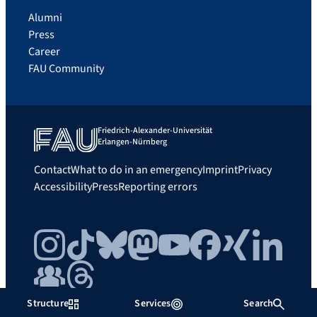
Alumni
Press
Career
FAU Community
Friedrich-Alexander-Universität
Erlangen-Nürnberg
Contact
What to do in an emergency
Imprint
Privacy
Accessibility
Press
Reporting errors
Instagram
TikTok
Bluesky
Mastodon
YouTube
Facebook
Xing
LinkedIn
FAU Community
Threads
Structure
Services
Search